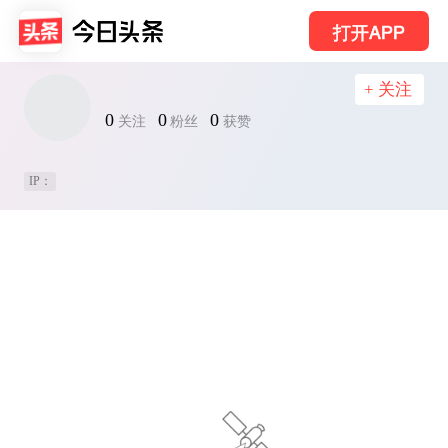
打开APP
+ 关注
0
0
0
关注
粉丝
获赞
IP：