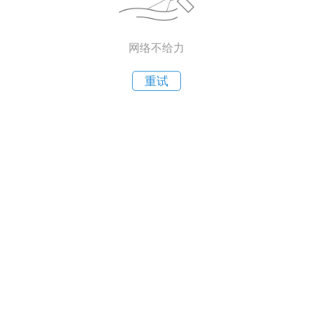
网络不给力
重试