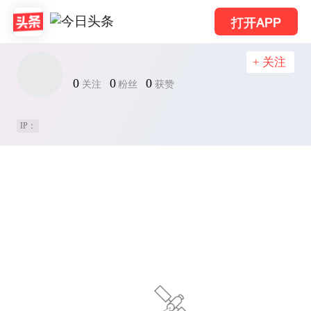
打开APP
+ 关注
0
0
0
关注
粉丝
获赞
IP：