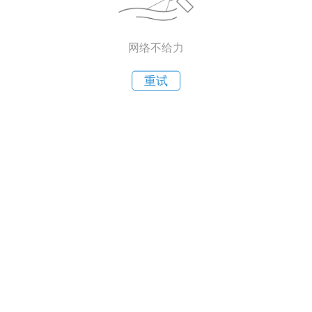
网络不给力
重试