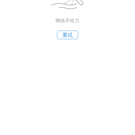
网络不给力
重试