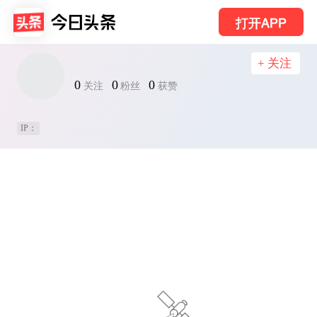
打开APP
+ 关注
0
0
0
关注
粉丝
获赞
IP：