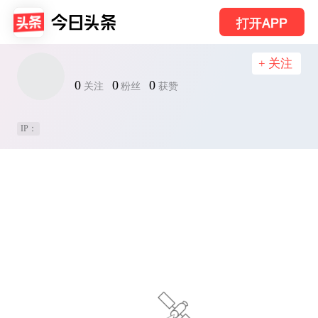
打开APP
+ 关注
0
0
0
关注
粉丝
获赞
IP：