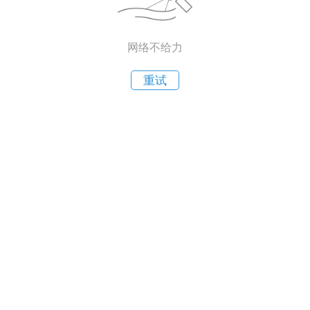
网络不给力
重试