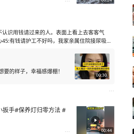
你不认识用钱请过来的人。表面上看上去客客气
心45:有钱请护工不好吗，我家亲属住院接尿吸痰
就是看看//@来自银河系的魔女:我一女同事，离
生病住院手术，陪床的只有7、80岁的父母[笑哭]
己想要的样子，幸福感爆棚！
00:30
小扳手#保养灯归零方法 #
00:44