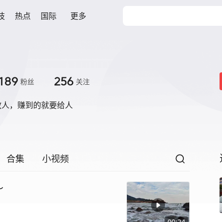
技
热点
国际
更多
189
256
粉丝
关注
教人，赚到的就要给人
合集
小视频
～
00:24