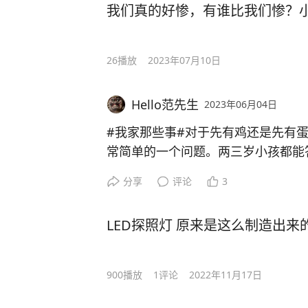
我们真的好惨，有谁比我们惨？
26
播放
2023年07月10日
Hello范先生
2023年06月04日
#我家那些事#对于先有鸡还是先有
常简单的一个问题。两三岁小孩都能
回答的问题吗？我们在讨论先有鸡或
分享
评论
3
先有蛋的话那鸡怎么来的？那我就反
可能有鸡。蛋就能转化为鸡吗？给你
LED探照灯 原来是这么制造出
鸡（抛开孵化不谈）正常的说，必须
才能孵化出小鸡。（头脑简单的人总
先有鸡才有蛋，不用任何解释。
900
播放
1
评论
2022年11月17日