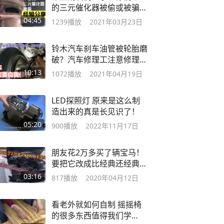
的三元催化器被偷或被骗下
来卖掉！警惕
04:45
1239
播放
2021年03月23日
铃木汽车刹车油管被轮胎磨
破？汽车修理工注意修理细
节很重要……
10:13
1072
播放
2021年04月19日
LED探照灯 原来是这么制
造出来的真是长见识了！
05:20
900
播放
2022年11月17日
朋友花2万多买了辆宝马！
要把它改成比经典还经典
的车能成功吗？
03:16
817
播放
2020年04月12日
看老外就如何自制 摇摇椅
的很多东西值得我们学