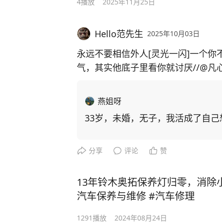
4
播放
2025年11月25日
Hello范先生
2025年10月03日
永远不要相信外人[灵光一闪]一个
气，其实他底子里看你就讨厌//@凡
打流食按摩都护工干 270一天，家属
异多年未婚，还没有孩子，48岁那年
燕姐呀
你说幸福不幸福
33岁，未婚，无子，我活成了自
分享
评论
赞
13年铃木奥拓保养灯归零，消除
汽车保养与维修 #汽车修理
1291
播放
2024年08月24日