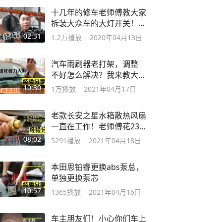
十几年的修车老师傅教大家
拆装大众车的大灯开关！技
巧非常简单
02:31
1.2万
播放
2020年04月13日
汽车雨刷器老打架，调整
不好怎么解决？我来教大
家一步到位
10:30
1万
播放
2021年04月17日
老款长安之星水箱散热风扇
一直在工作！老师傅花23块
钱解决。
08:02
5291
播放
2021年04月18日
本田思铂睿更换abs泵总，
单独更换泵芯
10:57
1365
播放
2021年04月16日
车主朋友们！小心你们车上