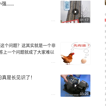
小强……
01:17
蛋这个问题？这其实就是一个非
答上一个问题就成了大家难以
者先有蛋的问题上，有人会说
问如果是先有蛋的话，那也不
普通的一个蛋，就能变成一个
来的真是长见识了！
要公鸡和母鸡交配生下来的蛋
觉得是蛋就能孵成小鸡）就是
05:20