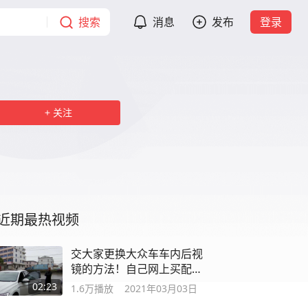
搜索
消息
发布
登录
关注
近期最热视频
交大家更换大众车车内后视
镜的方法！自己网上买配件
安装，省钱
02:23
1.6万
播放
2021年03月03日