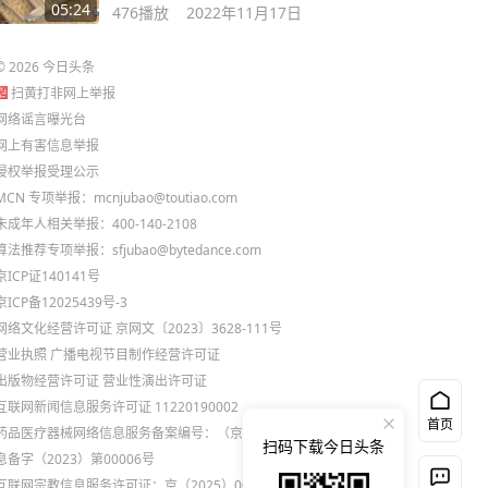
习！
05:24
476
播放
2022年11月17日
©
2026
今日头条
扫黄打非网上举报
网络谣言曝光台
网上有害信息举报
侵权举报受理公示
MCN 专项举报：mcnjubao@toutiao.com
未成年人相关举报：400-140-2108
算法推荐专项举报：sfjubao@bytedance.com
京ICP证140141号
京ICP备12025439号-3
网络文化经营许可证 京网文〔2023〕3628-111号
营业执照
广播电视节目制作经营许可证
出版物经营许可证
营业性演出许可证
互联网新闻信息服务许可证 11220190002
首页
药品医疗器械网络信息服务备案编号：（京）网药械信
扫码下载今日头条
息备字（2023）第00006号
互联网宗教信息服务许可证：京（2025）0000021