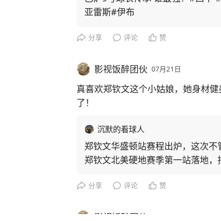
亚雷斯#伊布
分享
评论
赞
影视饭醉团伙
07月21日
真喜欢郑钦文这个小姑娘，她身材健
了！
沉默的看球人
郑钦文华盛顿站赛程出炉，这次不
郑钦文北美硬地赛季第一站落地，持
站。
分享
评论
赞
影视饭醉团伙
07月21日