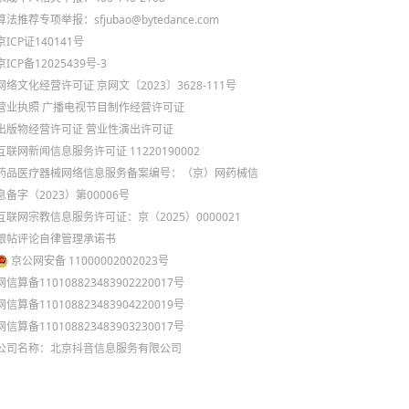
算法推荐专项举报：sfjubao@bytedance.com
京ICP证140141号
京ICP备12025439号-3
网络文化经营许可证 京网文〔2023〕3628-111号
营业执照
广播电视节目制作经营许可证
出版物经营许可证
营业性演出许可证
互联网新闻信息服务许可证 11220190002
药品医疗器械网络信息服务备案编号：（京）网药械信
息备字（2023）第00006号
互联网宗教信息服务许可证：京（2025）0000021
跟帖评论自律管理承诺书
京公网安备 11000002002023号
网信算备110108823483902220017号
网信算备110108823483904220019号
网信算备110108823483903230017号
公司名称：北京抖音信息服务有限公司