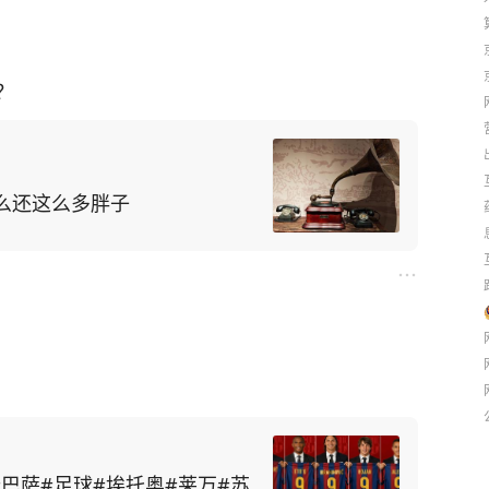
？
么还这么多胖子
#巴萨#足球#埃托奥#莱万#苏