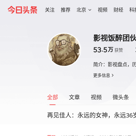
关注
推荐
北京
视频
财经
科
影视饭醉团
53.5
万
获赞
简介：
影视盘点，
更多信息
全部
文章
视频
微头条
再见佳人：永远的女神，永远36