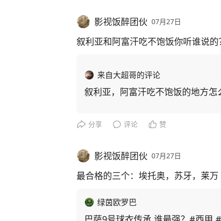
影视饭醉团伙
07月27日
叙利亚和阿富汗吃不饱饭你听谁说的
来自大超哥的评论
叙利亚，阿富汗吃不饱饭的地方怎
分享
评论
赞
影视饭醉团伙
07月27日
最合格的三个：埃托奥，苏牙，莱万
绿茵欧罗巴
巴萨9号球衣传承 谁最强？#西甲 