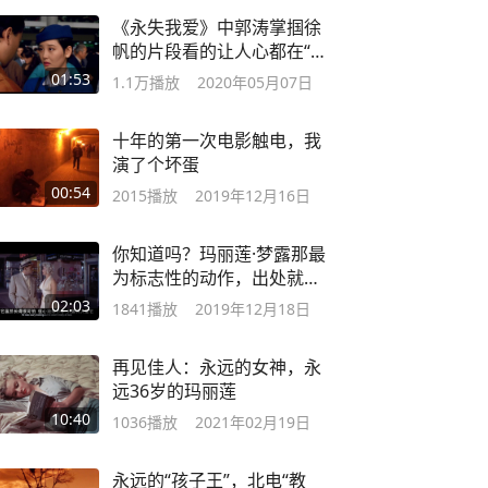
《永失我爱》中郭涛掌掴徐
帆的片段看的让人心都在“滴
血”
01:53
1.1万
播放
2020年05月07日
十年的第一次电影触电，我
演了个坏蛋
00:54
2015
播放
2019年12月16日
你知道吗？玛丽莲·梦露那最
为标志性的动作，出处就在
这里了
02:03
1841
播放
2019年12月18日
再见佳人：永远的女神，永
远36岁的玛丽莲
10:40
1036
播放
2021年02月19日
永远的“孩子王”，北电“教