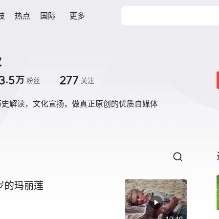
技
热点
国际
更多
伙
3.5
277
万
粉丝
关注
历史解读，文化宣扬，做真正原创的优质自媒体
岁的玛丽莲
10:40