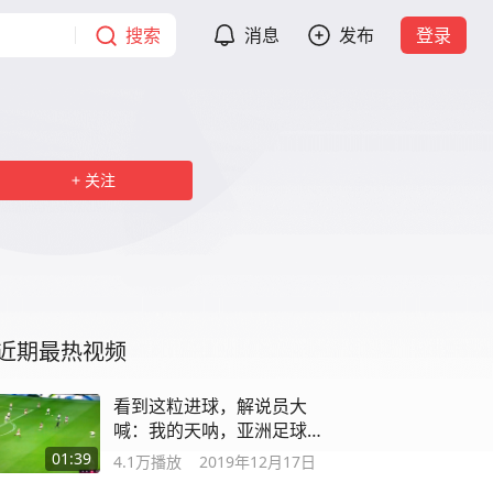
搜索
消息
发布
登录
关注
近期最热视频
看到这粒进球，解说员大
喊：我的天呐，亚洲足球的
骄傲！
01:39
4.1万
播放
2019年12月17日