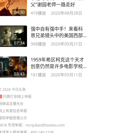
父”谢园老师一路走好
04:30
419
播放
2020年08月28日
强中自有强中手！来看科
恩兄弟镜头中的美国西部
有多犀利
07:34
368
播放
2020年05月21日
1959年希区柯克这个天才
创意仍然是许多电影学校
的电影教学片
03:43
181
播放
2020年05月11日
©
2026
今日头条
扫黄打非网上举报
网络谣言曝光台
网上有害信息举报
侵权举报受理公示
MCN 专项举报：mcnjubao@toutiao.com
未成年人相关举报：400-140-2108