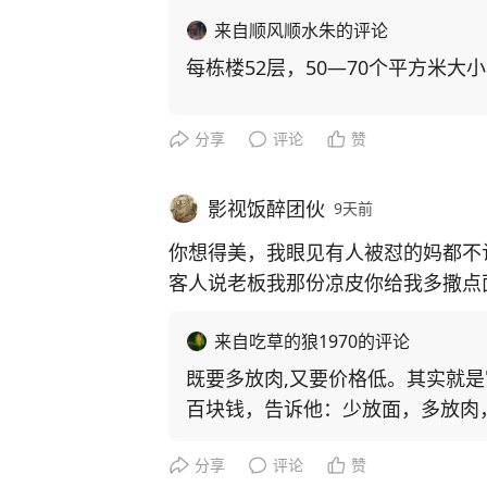
来自顺风顺水朱的评论
每栋楼52层，50—70个平方米
分享
评论
赞
影视饭醉团伙
9天前
你想得美，我眼见有人被怼的妈都不
客人说老板我那份凉皮你给我多撒点
不就行了吗，老板娘说多给钱也多加
来自吃草的狼1970的评论
不给我加？老板娘说我做多少凉皮就
谁去？你多给钱可以，我每天都是带
既要多放肉,又要价格低。其实就
0份凉皮就收摊儿回家，你把这四百
百块钱，告诉他：少放面，多放肉
分享
评论
赞