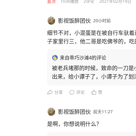
置顶
1036
播放
2
评论
2021年02月19日
影视饭醉团伙
20小时前
细节不对，小混蛋是在被自行车驮着
子家里行三，他二哥是吃佛爷的，吃
情的时候，小谭子害怕跟他粘上瓜葛
来自乖巧沙滩4的评论
了这是确实没错。
被老兵堵那的时候，致命的一刀是
出来，给小谭子了，小谭子为了划
扎在胸口
分享
评论
赞
影视饭醉团伙
前天11:27
是啊，你想说明什么？