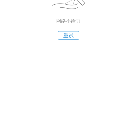
网络不给力
重试