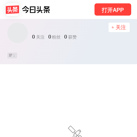
打开APP
+ 关注
0
0
0
关注
粉丝
获赞
IP：