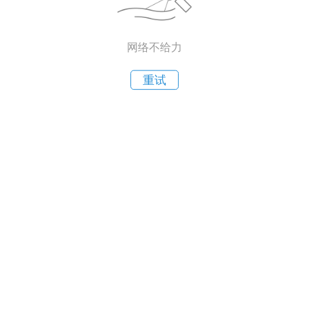
网络不给力
重试