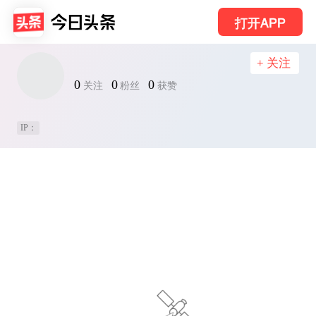
打开APP
+ 关注
0
0
0
关注
粉丝
获赞
IP：