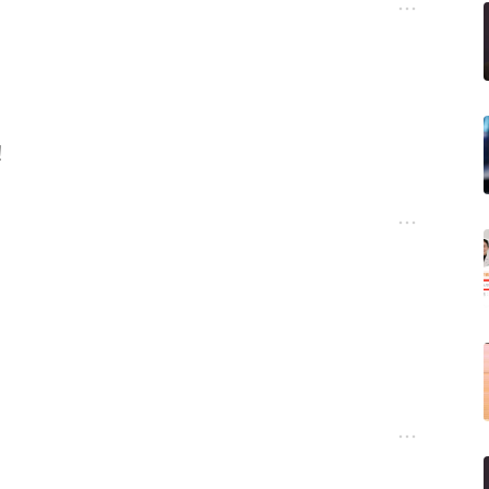
万条
增加了极其沉重的负担
中国
乱面前，几乎就是杯水车薪
！
了！
号召！
冲锋号！
，全部源于高利贷