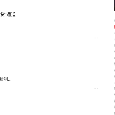
让中国千疮百孔，日军才能长驱直入！
！
贷”通道
无一例外
漏洞