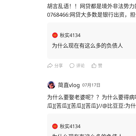
胡言乱语！！网贷都是境外非法势力的黑恶
0768466:网贷大多数是银行出
行是国家的，国家是不允许个人破产
秋实4134
为什么现在有这么多的负债人
分享
评论
赞
简直vlog
07月17日
为什么要娶老婆呢？？为什么要得病
瓜][苦瓜][苦瓜][苦瓜]//@比豆
秋实4134