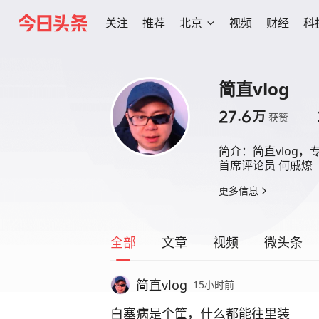
关注
推荐
北京
视频
财经
科
简直vlog
27.6
万
获赞
简介：
简直vlog，
首席评论员 何戚燎
更多信息
全部
文章
视频
微头条
简直vlog
15小时前
白塞病是个筐，什么都能往里装