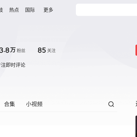
技
热点
国际
更多
3.8
85
万
粉丝
关注
专注即时评论

合集
小视频