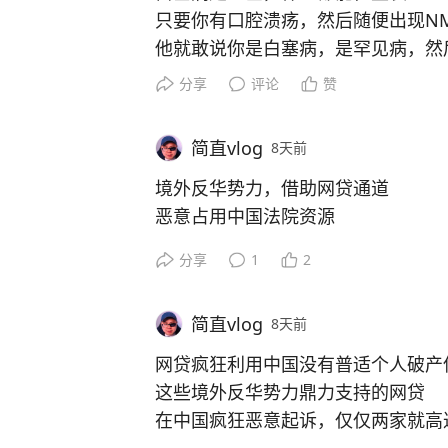
只要你有口腔溃疡，然后随便出现N
他就敢说你是白塞病，是罕见病，然
分享
评论
赞
八年，如果你有医保，那么大概，国家
简直vlog
8天前
然后，这病怎么来的？连续八年打针
这就不是她的事了，反正她只管说你
境外反华势力，借助网贷通道
恶意占用中国法院资源
这个世界太疯狂！！！
分享
1
2
例如最近爆出的仅仅两家消金，就起
简直vlog
8天前
大家看看网贷巨头背后的境外资本势
境外黑恶资本，利用中国催收大军
网贷疯狂利用中国没有普适个人破产
大肆欺负中国孤儿寡母、鳏寡孤独！
这些境外反华势力鼎力支持的网贷
是可忍、孰不可忍！！
在中国疯狂恶意起诉，仅仅两家就高