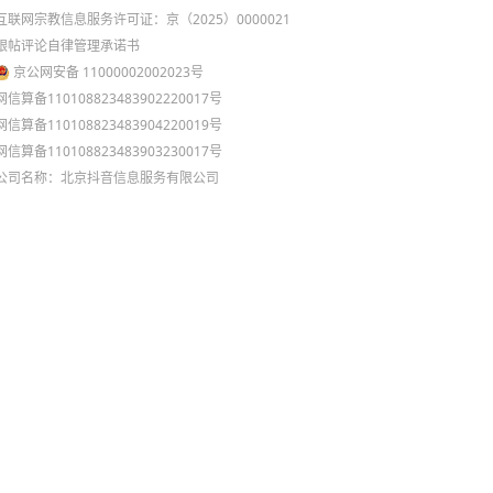
互联网宗教信息服务许可证：京（2025）0000021
跟帖评论自律管理承诺书
京公网安备 11000002002023号
网信算备110108823483902220017号
网信算备110108823483904220019号
网信算备110108823483903230017号
公司名称：北京抖音信息服务有限公司