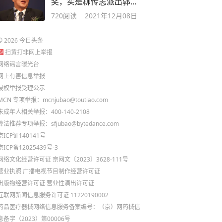
奖，实是柳传志派出郭
为，硬生生捞回来的
720
阅读
2021年12月08日
©
2026
今日头条
扫黄打非网上举报
网络谣言曝光台
网上有害信息举报
侵权举报受理公示
MCN 专项举报：mcnjubao@toutiao.com
未成年人相关举报：400-140-2108
算法推荐专项举报：sfjubao@bytedance.com
京ICP证140141号
京ICP备12025439号-3
网络文化经营许可证 京网文〔2023〕3628-111号
营业执照
广播电视节目制作经营许可证
出版物经营许可证
营业性演出许可证
互联网新闻信息服务许可证 11220190002
药品医疗器械网络信息服务备案编号：（京）网药械信
息备字（2023）第00006号