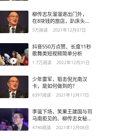
柳传志灰溜溜退出门外，
在8块钱的旅店，趴床头写
信，痛哭流涕
5万
阅读
2021年12月07日
抖音550万点赞、长度11秒
歌舞类短视频简单分析
1.7万
阅读
2022年12月31日
少年雷军，狙击倪光南汉
卡，是如何做到的？
6397
阅读
2021年12月17日
李诞下场，笑果王建国与司
马南拒见的、柳传志女秘书
乔健玩谐音梗
4740
阅读
2021年12月08日