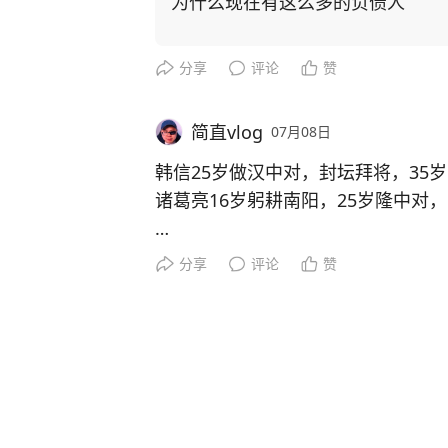
为什么现在有这么多的负债人
分享
评论
赞
简直vlog
07月08日
韩信25岁做汉中对，封坛拜将，35
诸葛亮16岁躬耕南阳，25岁隆中对，
韩信兵仙，诸葛亮布衣神相，两人都
分享
评论
赞
两人都是25岁之前从未历练，25岁之
人，真的是可以一蹴而就的吗？
得一人，而且是25岁小屁孩，而安
人真事