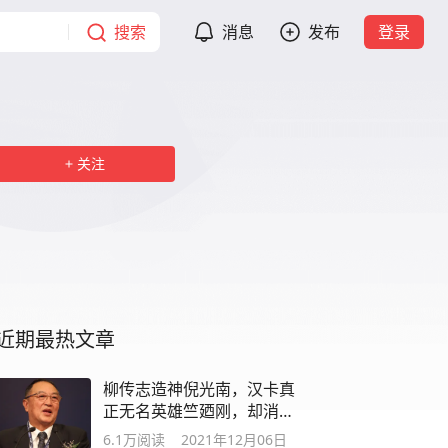
搜索
消息
发布
登录
关注
近期最热文章
柳传志造神倪光南，汉卡真
正无名英雄竺廼刚，却消失
在历史烟雾里
6.1万
阅读
2021年12月06日