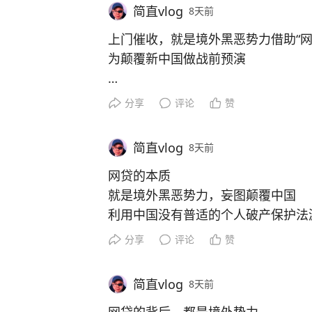
小鬼子侵华之前，已经利用高利贷，
简直vlog
8天前
勇敢的去逾期、去失信、去限高
为自己的人生，佩戴一枚勇敢的勋章
上门催收，就是境外黑恶势力借助“网
为颠覆新中国做战前预演
因为所有上门催收的网贷背后
分享
评论
赞
都潜伏着境外反华势力的影子，几乎
简直vlog
8天前
网贷的本质
就是境外黑恶势力，妄图颠覆中国
利用中国没有普适的个人破产保护法
妄图恶意放贷，恶意暴力催收
分享
评论
赞
在中国制造新时代的李自成、洪秀全
简直vlog
8天前
因为他们熟读中国400年历史