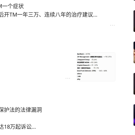
M一个症状
后开TM一年三万、连续八年的治疗建议
就要出16万，个人8万
掏钱能治愈吗？
这是白塞病，然后开24万治疗方子
诉了18万起法院诉讼
力
保护法的法律漏洞
！
达18万起诉讼