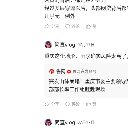
所有改朝换代，全部源于高利贷，无
网贷的背后，都是境外势力
经过多层穿透以后，头部网贷背后都
几乎无一例外
分享
评论
赞
简直vlog
07月17日
重庆这个地形，雨季确实风险太高了，这
鲁网
鲁网官方账号
突发山体崩塌！重庆市委主要领导
部部长率工作组赶赴现场
分享
评论
赞
简直vlog
07月17日