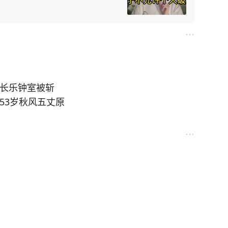
岁长乐钟室被斩
53岁秋风五丈原
是25岁做天下对
后却“鞭笞天下、敲扑六合”
天下，这不是小说胡编，这是历史上多次发生的真