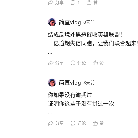
仅仅一家网贷，投诉就可以高达数十
分享
1
赞
自媒体多起报道中国老百姓
被这些境外黑恶势力造就的
网贷就是中国乱源，为中国法院工作
简直vlog
8天前
网贷催收逼得自杀！
网贷就是中国最大的不稳定因素
结成反境外黑恶催收英雄联盟！
毛主席，毛爷爷，您看看您造就的新
中国万亿维稳经费，在网贷搞起的祸
一亿逾期失信同胞，让我们联合起来
被这些境外黑恶势力糟蹋成什么样子
境外反华势力搞起的网贷不死
全世界无产者，联合起来！
分享
评论
赞
中国迟早会被搞死
让我们响应马克思、恩格斯\毛主席
向罪恶的西方黑恶催收恶势力，吹响
简直vlog
8天前
反观中国近500历史，所有改朝换代
李自成是高利贷
你如果没有逾期过
洪秀全是高利贷
证明你这辈子没有拼过一次
外蒙古是高利贷
小鬼子是高利贷！！！！
你如果没有网贷失信
分享
评论
赞
证明你还没有活在当下