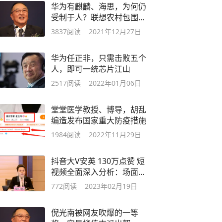
华为有麒麟、海思，为何仍
受制于人？联想农村包围城
市，能行吗？
3837
阅读
2021年12月27日
华为任正非，只需击败五个
人，即可一统芯片江山
2517
阅读
2022年01月06日
堂堂医学教授、博导，胡乱
编造发布国家重大防疫措施
1984
阅读
2022年11月29日
抖音大V安英 130万点赞 短
视频全面深入分析：场面
+摄制+反差
772
阅读
2023年02月19日
倪光南被网友吹爆的一等