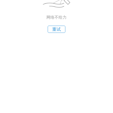
网络不给力
重试