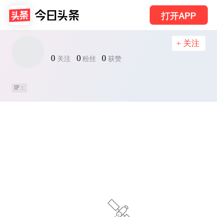
打开APP
+ 关注
0
0
0
关注
粉丝
获赞
IP：