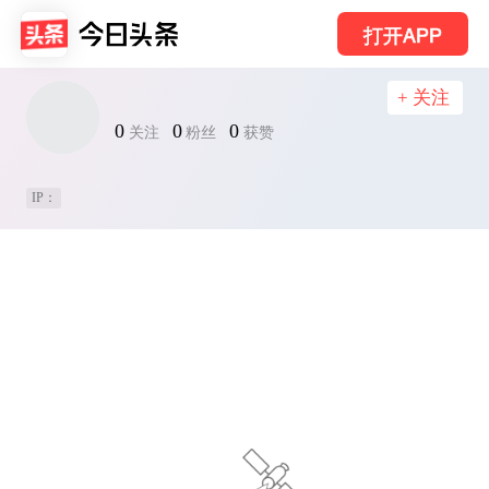
打开APP
+ 关注
0
0
0
关注
粉丝
获赞
IP：