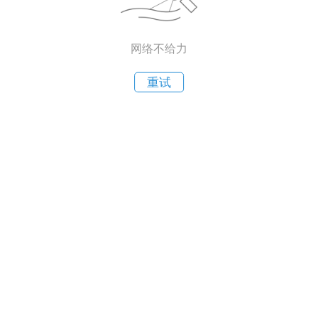
网络不给力
重试