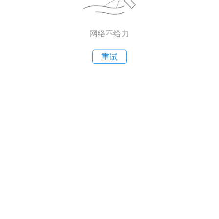
网络不给力
重试