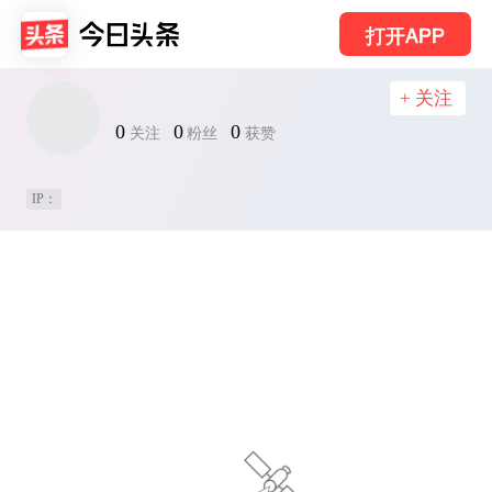
打开APP
+ 关注
0
0
0
关注
粉丝
获赞
IP：