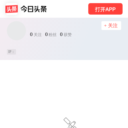
打开APP
+ 关注
0
0
0
关注
粉丝
获赞
IP：