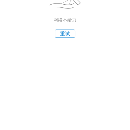
网络不给力
重试