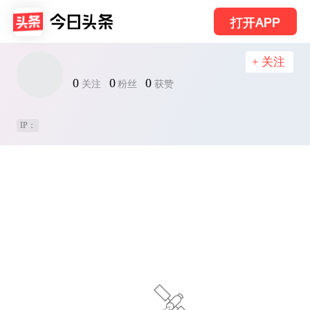
打开APP
+ 关注
0
0
0
关注
粉丝
获赞
IP：