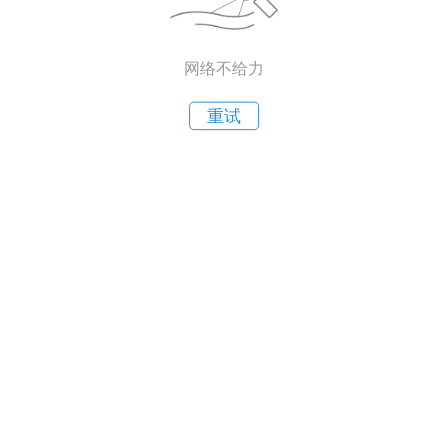
网络不给力
重试