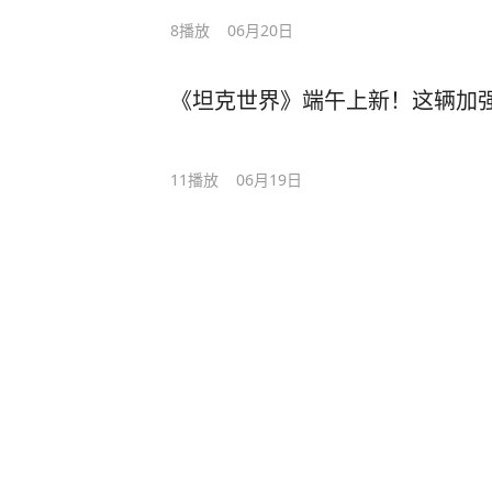
8
播放
06月20日
《坦克世界》端午上新！这辆加
11
播放
06月19日