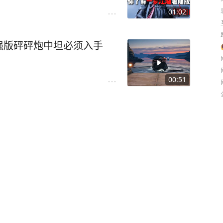
01:02
强版砰砰炮中坦必须入手
00:51