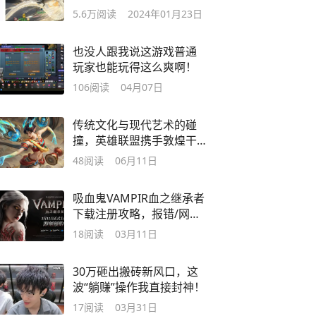
5.6万
阅读
2024年01月23日
也没人跟我说这游戏普通
玩家也能玩得这么爽啊！
106
阅读
04月07日
传统文化与现代艺术的碰
撞，英雄联盟携手敦煌干
年IP传递东方美学
48
阅读
06月11日
吸血鬼VAMPIR血之继承者
下载注册攻略，报错/网络
延迟解决办法
18
阅读
03月11日
30万砸出搬砖新风口，这
波“躺赚”操作我直接封神！
17
阅读
03月31日