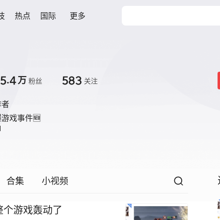
技
热点
国际
更多
5.4
583
万
粉丝
关注
作者
游戏事件🆕


合集
小视频
整个游戏轰动了