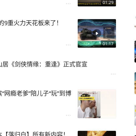
01:29
新的9重火力天花板来了！
01:17
西山居《剑侠情缘：重逢》正式官宣
网瘾老爹”陪儿子“玩”到博
本【落归白】所有新内容！