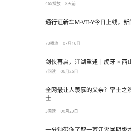
465
播放
8天前
通行证新车M-VII-Y今日上线，
73
播放
07月16日
剑侠再启，江湖重逢｜虎牙 × 
7
阅读
06月26日
全网最让人羡慕的父亲？率土之滨“
士
3
阅读
06月23日
一分钟带你了解一梦江湖暑期版