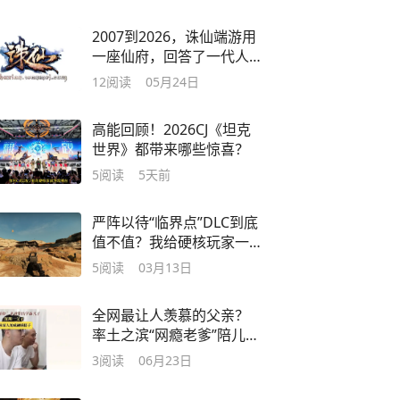
2007到2026，诛仙端游用
一座仙府，回答了一代人
的青春
12
阅读
05月24日
高能回顾！2026CJ《坦克
世界》都带来哪些惊喜？
5
阅读
5天前
严阵以待“临界点”DLC到底
值不值？我给硬核玩家一
个实在结论
5
阅读
03月13日
全网最让人羡慕的父亲？
率土之滨“网瘾老爹”陪儿子
“玩”到博士
3
阅读
06月23日