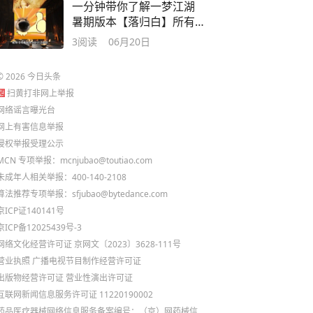
一分钟带你了解一梦江湖
暑期版本【落归白】所有
新内容！
3
阅读
06月20日
©
2026
今日头条
扫黄打非网上举报
网络谣言曝光台
网上有害信息举报
侵权举报受理公示
MCN 专项举报：mcnjubao@toutiao.com
未成年人相关举报：400-140-2108
算法推荐专项举报：sfjubao@bytedance.com
京ICP证140141号
京ICP备12025439号-3
网络文化经营许可证 京网文〔2023〕3628-111号
营业执照
广播电视节目制作经营许可证
出版物经营许可证
营业性演出许可证
互联网新闻信息服务许可证 11220190002
药品医疗器械网络信息服务备案编号：（京）网药械信