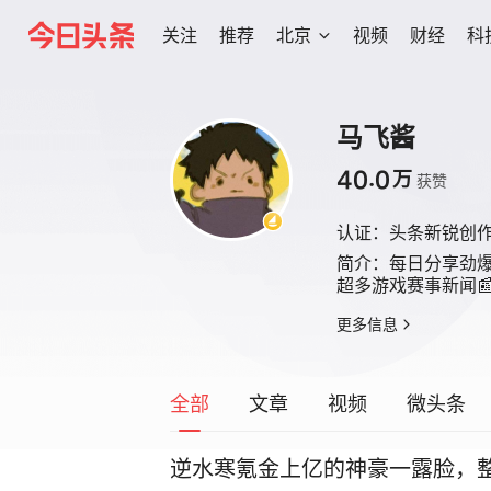
关注
推荐
北京
视频
财经
科
马飞酱
40.0
万
获赞
认证：
头条新锐创
简介：
每日分享劲爆
超多游戏赛事新闻
更多信息
全部
文章
视频
微头条
逆水寒氪金上亿的神豪一露脸，