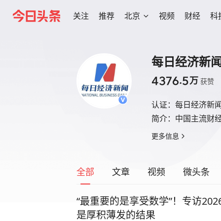
关注
推荐
北京
视频
财经
科
每日经济新
4376.5
万
获赞
认证：
每日经济新
简介：
中国主流财
更多信息
全部
文章
视频
微头条
“最重要的是享受数学”！专访20
是厚积薄发的结果