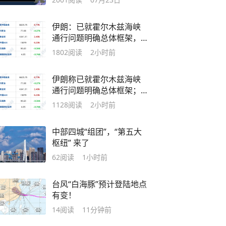
厚积薄发的结果
伊朗：已就霍尔木兹海峡
通行问题明确总体框架，
未在伊美停火谅解备忘录
1802
阅读
2小时前
的谈判中作让步；标普500
再创新高，美股光通信板
伊朗称已就霍尔木兹海峡
块大涨｜每经早参
通行问题明确总体框架；
美股创4月份以来最大单周
1128
阅读
2小时前
涨幅；北京发布购房新
政；东航：国内客票提前
中部四城“组团”，“第五大
14天免费退改丨每经早参
枢纽” 来了
62
阅读
1小时前
台风“白海豚”预计登陆地点
有变！
14
阅读
11分钟前