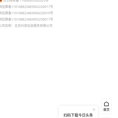
京公网安备 11000002002023号
网信算备110108823483902220017号
网信算备110108823483904220019号
网信算备110108823483903230017号
公司名称：北京抖音信息服务有限公司
首页
扫码下载今日头条