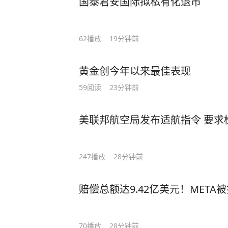
国泰君安国际拟私有化退市
62
播放
19分钟前
黄金创今年以来最佳表现
59
阅读
23分钟前
美联邦航空局发布适航指令 要求
247
播放
28分钟前
赔偿总额达9.42亿美元！META
70
播放
28分钟前