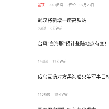
置顶
2001
阅读
7
评论
07月23日
武汉将新增一座高铁站
0
阅读
6分钟前
台风“白海豚”预计登陆地点有变
14
阅读
11分钟前
俄乌互袭对方黑海船只等军事目
110
播放
19分钟前