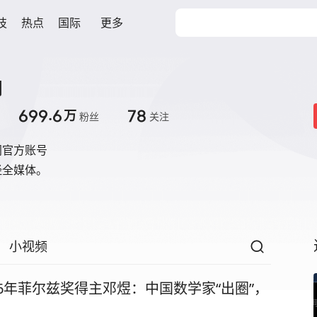
技
热点
国际
更多
闻
699.6
78
万
粉丝
关注
闻官方账号
经全媒体。
小视频
26年菲尔兹奖得主邓煜：中国数学家“出圈”，