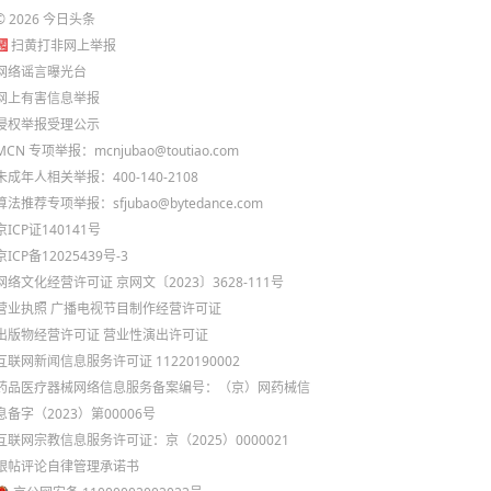
©
2026
今日头条
扫黄打非网上举报
网络谣言曝光台
网上有害信息举报
侵权举报受理公示
MCN 专项举报：mcnjubao@toutiao.com
未成年人相关举报：400-140-2108
算法推荐专项举报：sfjubao@bytedance.com
京ICP证140141号
京ICP备12025439号-3
网络文化经营许可证 京网文〔2023〕3628-111号
营业执照
广播电视节目制作经营许可证
出版物经营许可证
营业性演出许可证
互联网新闻信息服务许可证 11220190002
药品医疗器械网络信息服务备案编号：（京）网药械信
息备字（2023）第00006号
互联网宗教信息服务许可证：京（2025）0000021
跟帖评论自律管理承诺书