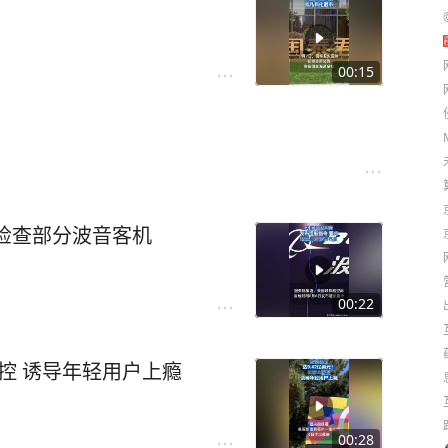
00:15
检查部分波音客机
00:22
被控 诱导年轻用户上瘾
00:28