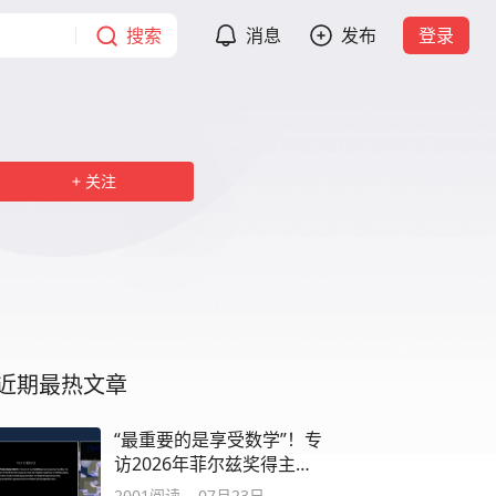
搜索
消息
发布
登录
关注
近期最热文章
“最重要的是享受数学”！专
访2026年菲尔兹奖得主邓
煜：中国数学家“出圈”，是
2001
阅读
07月23日