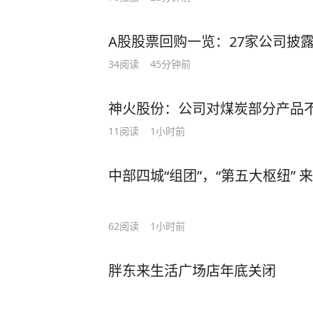
A股股票回购一览：27家公司披
34
阅读
45分钟前
神火股份：公司对煤炭部分产品不
11
阅读
1小时前
中部四城“组团”，“第五大枢纽” 
62
阅读
1小时前
胖东来生活广场店年底关闭