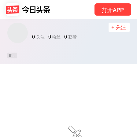
打开APP
+ 关注
0
0
0
关注
粉丝
获赞
IP：