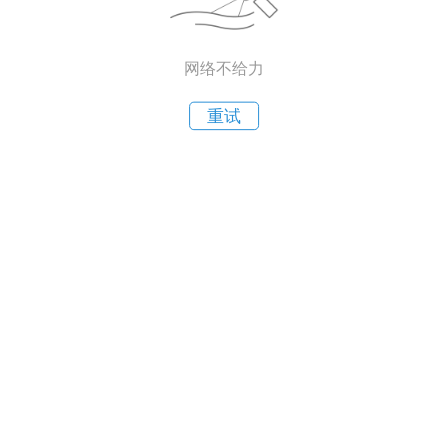
网络不给力
重试