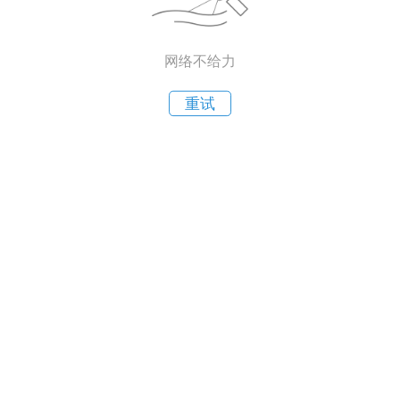
网络不给力
重试