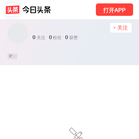
打开APP
+ 关注
0
0
0
关注
粉丝
获赞
IP：