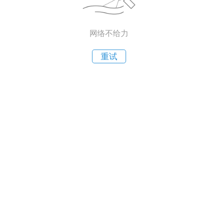
网络不给力
重试