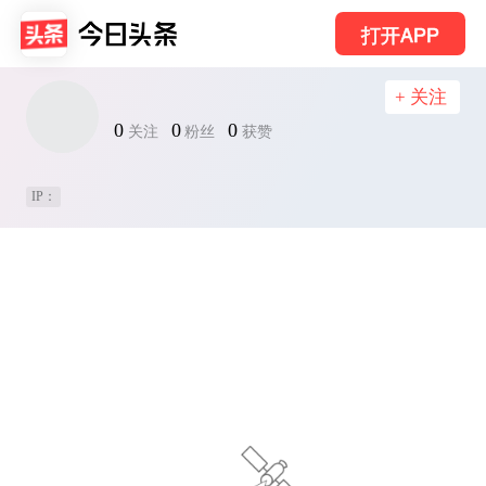
打开APP
+ 关注
0
0
0
关注
粉丝
获赞
IP：