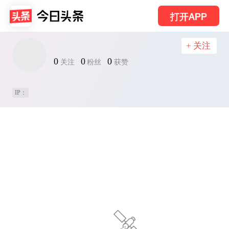
打开APP
+ 关注
0
0
0
关注
粉丝
获赞
IP：