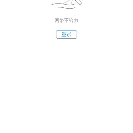
网络不给力
重试