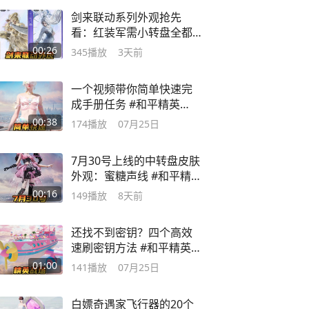
剑来联动系列外观抢先
看：红装军需小转盘全都
有 #和平精英新皮肤
00:26
345
播放
3天前
一个视频带你简单快速完
成手册任务 #和平精英
SS40新赛季
00:38
174
播放
07月25日
7月30号上线的中转盘皮肤
外观：蜜糖声线 #和平精英
新皮肤
00:16
149
播放
8天前
还找不到密钥？四个高效
速刷密钥方法 #和平精英夏
日探险
01:00
141
播放
07月25日
白嫖奇遇家飞行器的20个