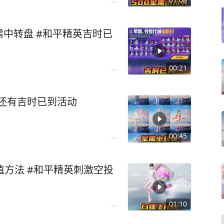
中转盘 #和平精英吉时已
00:21
!还有吉时已到活动
00:45
值方法 #和平精英刺激空投
01:10