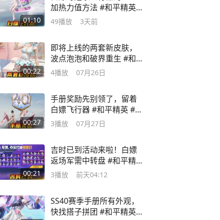
加热力值方法 #和平精英刺
激空投节
01:10
49
播放
3天前
即将上线的两套新皮肤，
波点泡泡和破界重生 #和平
精英
00:22
4
播放
07月26日
手册奖励先别领了，留着
白嫖飞行器 #和平精英 #和
平精英集结家
00:27
3
播放
07月27日
吉时已到活动来啦！白嫖
返场军需中转盘 #和平精英
吉时已到
00:21
3
播放
前天04:12
SS40赛季手册所有外观，
快找搭子拼团 #和平精英新