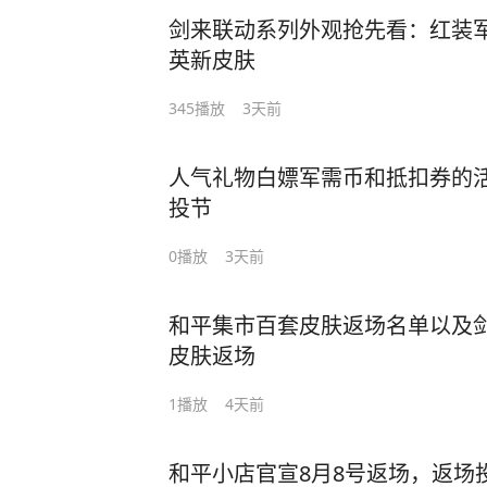
剑来联动系列外观抢先看：红装军
英新皮肤
345
播放
3天前
人气礼物白嫖军需币和抵扣券的活
投节
0
播放
3天前
和平集市百套皮肤返场名单以及剑
皮肤返场
1
播放
4天前
和平小店官宣8月8号返场，返场投