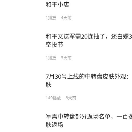
和平小店
1
播放
4天前
和平又送军需20连抽了，还白嫖3
空投节
1
播放
5天前
7月30号上线的中转盘皮肤外观：
肤
149
播放
8天前
军需中转盘部分返场名单，一百多
肤返场