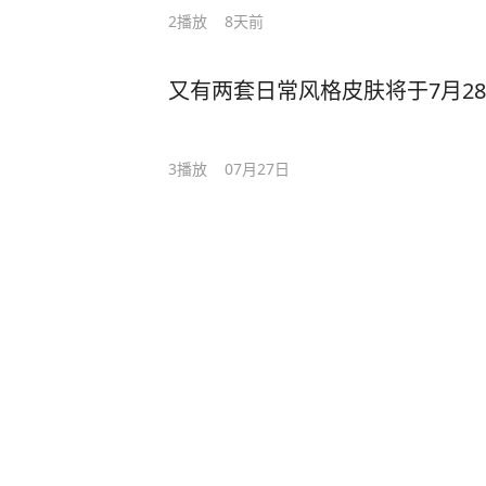
2
播放
8天前
又有两套日常风格皮肤将于7月28
3
播放
07月27日