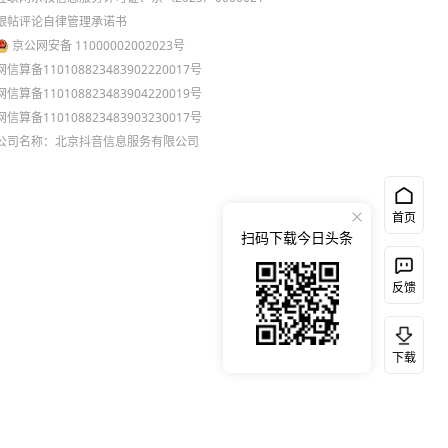
跟帖评论自律管理承诺书
京公网安备 11000002002023号
网信算备110108823483902220017号
网信算备110108823483904220019号
网信算备110108823483903230017号
公司名称：北京抖音信息服务有限公司
首页
扫码下载今日头条
反馈
下载