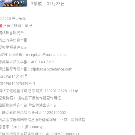
皮肤
00:31
3
播放
07月23日
©
2026
今日头条
扫黄打非网上举报
网络谣言曝光台
网上有害信息举报
侵权举报受理公示
MCN 专项举报：mcnjubao@toutiao.com
未成年人相关举报：400-140-2108
算法推荐专项举报：sfjubao@bytedance.com
京ICP证140141号
京ICP备12025439号-3
网络文化经营许可证 京网文〔2023〕3628-111号
营业执照
广播电视节目制作经营许可证
出版物经营许可证
营业性演出许可证
互联网新闻信息服务许可证 11220190002
药品医疗器械网络信息服务备案编号：（京）网药械信
息备字（2023）第00006号
互联网宗教信息服务许可证：京（2025）0000021