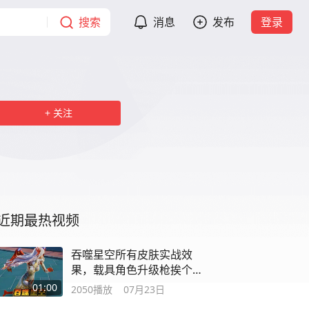
搜索
消息
发布
登录
关注
近期最热视频
吞噬星空所有皮肤实战效
果，载具角色升级枪挨个
看
01:00
2050
播放
07月23日