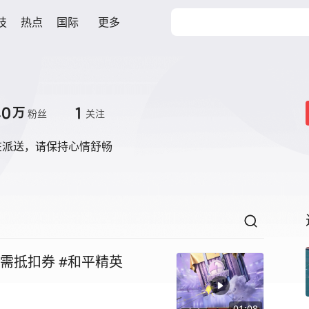
技
热点
国际
更多
.0
1
万
粉丝
关注
在派送，请保持心情舒畅
需抵扣券 #和平精英
01:08