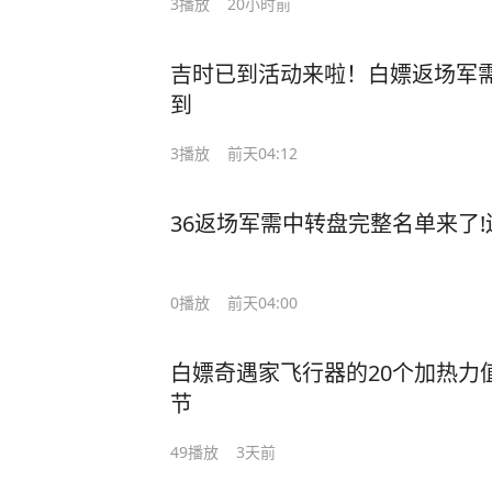
3
播放
20小时前
吉时已到活动来啦！白嫖返场军需
到
3
播放
前天04:12
36返场军需中转盘完整名单来了
0
播放
前天04:00
白嫖奇遇家飞行器的20个加热力
节
49
播放
3天前