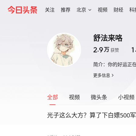
关注
推荐
北京
视频
财经
科
舒法来咯
2.9
1
万
获赞
简介：
你的好运正
更多信息
全部
视频
微头条
小视频
光子这么大方？算了下白嫖500军