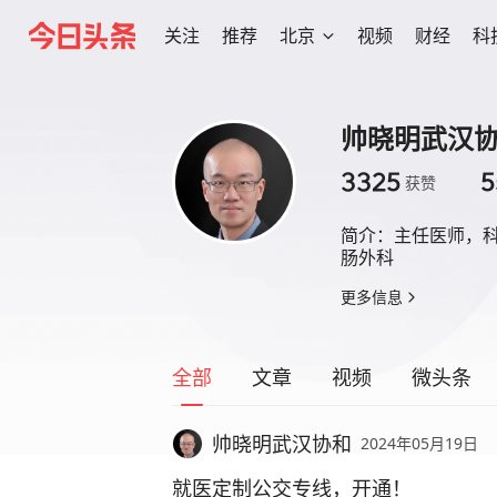
关注
推荐
北京
视频
财经
科
帅晓明武汉
3325
5
获赞
简介：
主任医师，
肠外科
更多信息
全部
文章
视频
微头条
帅晓明武汉协和
2024年05月19日
就医定制公交专线，开通！