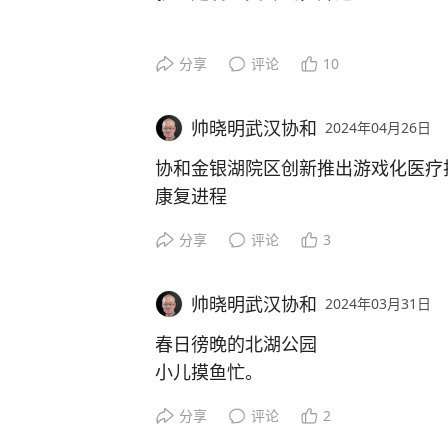
专线单程8公里，只有3个站点：从地
分享
评论
10
地铁7号线马池站，沿着车流量相对
区。
帅晓明武汉协和
2024年04月26日
线路运营时间为每天7:00--19:00
一班，共40个单边班次，单边行驶用
协和金银湖院区创新推出游戏化医疗
票价为2元，可采取投币、刷公交卡
康复进程
支持老年卡
分享
评论
3
就医定制公交专线，开通！
帅晓明武汉协和
2024年03月31日
春日徬晚的北湖公园
小儿摸鱼忙。
分享
评论
2