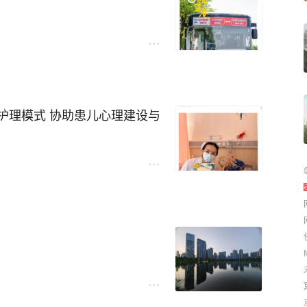
铁2号线金银潭站始发，经停
较少的环湖中路行驶抵达院
时，除午间外，运营间隔为30分钟
时约25分钟。
护理模式 协助患儿心理建设与
、线上支付等付费形式，暂不