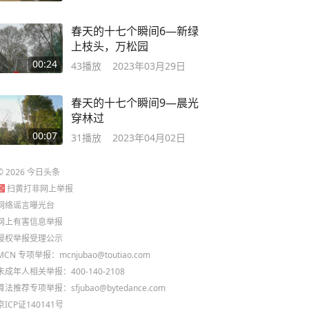
春天的十七个瞬间6—新绿
上枝头，万松园
00:24
43
播放
2023年03月29日
春天的十七个瞬间9—晨光
穿林过
00:07
31
播放
2023年04月02日
©
2026
今日头条
扫黄打非网上举报
网络谣言曝光台
网上有害信息举报
侵权举报受理公示
MCN 专项举报：mcnjubao@toutiao.com
未成年人相关举报：400-140-2108
算法推荐专项举报：sfjubao@bytedance.com
京ICP证140141号