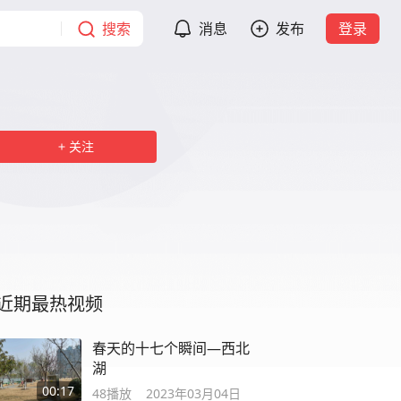
搜索
消息
发布
登录
关注
近期最热视频
春天的十七个瞬间—西北
湖
00:17
48
播放
2023年03月04日