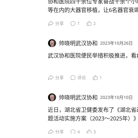
协和医院四十余位专家奋战十余个小
等在内的大器官移植，让6名器官衰
前，移植患者术后均恢复良好，生命
分享
1
2
网页链接
帅晓明武汉协和
2023年10月26日
武汉协和医院便民举措积极推进，看
分享
评论
1
帅晓明武汉协和
2023年10月10日
近日，湖北省卫健委发布了《湖北省
题活动实施方案（2023～2025年
合实际开设“夜间门诊”等，湖北多家
分享
4
3
服务，满足上班、上学等人群的就诊