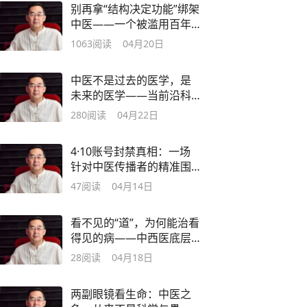
别再拿“结构决定功能”绑架
中医——一个被滥用百年
的科学教条
1063
阅读
04月20日
中医不是过去的医学，是
未来的医学——当前沿科
学追上东方智慧
280
阅读
04月22日
4·10账号封禁真相：一场
针对中医传播者的精准围
剿，国家该出手了
47
阅读
04月14日
看不见的“道”，为何能治看
得见的病——中西医底层
冲突不在医术
28
阅读
04月18日
两副眼镜看生命：中医之