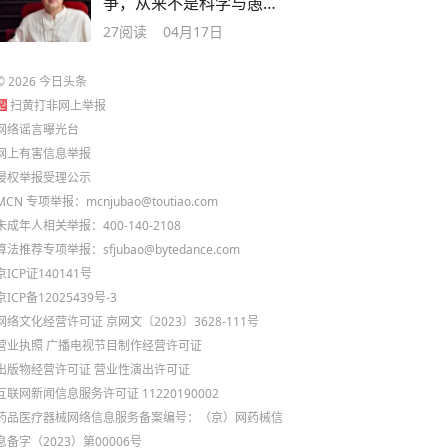
争，从来不是科学与愚
昧，是世界观的对决
27
阅读
04月17日
©
2026
今日头条
扫黄打非网上举报
网络谣言曝光台
网上有害信息举报
侵权举报受理公示
MCN 专项举报：mcnjubao@toutiao.com
未成年人相关举报：400-140-2108
算法推荐专项举报：sfjubao@bytedance.com
京ICP证140141号
京ICP备12025439号-3
网络文化经营许可证 京网文〔2023〕3628-111号
营业执照
广播电视节目制作经营许可证
出版物经营许可证
营业性演出许可证
互联网新闻信息服务许可证 11220190002
药品医疗器械网络信息服务备案编号：（京）网药械信
息备字（2023）第00006号