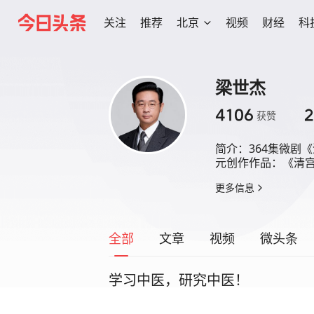
关注
推荐
北京
视频
财经
科
梁世杰
4106
2
获赞
简介：
364集微剧
元创作作品：《清
更多信息
全部
文章
视频
微头条
学习中医，研究中医！