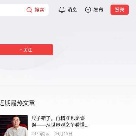
搜索
消息
发布
登录
关注
近期最热文章
尺子错了，再精准也是谬
误——从世界观之争看懂
中医百年争议
2475
阅读
04月15日