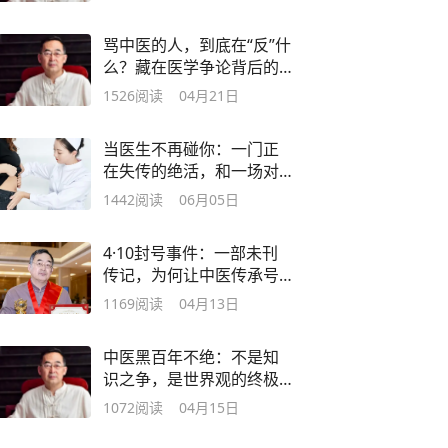
骂中医的人，到底在“反”什
么？藏在医学争论背后的
自卑与心结
1526
阅读
04月21日
当医生不再碰你：一门正
在失传的绝活，和一场对
中医的集体傲慢
1442
阅读
06月05日
4·10封号事件：一部未刊
传记，为何让中医传承号
遭遇“无辩之罚”
1169
阅读
04月13日
中医黑百年不绝：不是知
识之争，是世界观的终极
对决
1072
阅读
04月15日