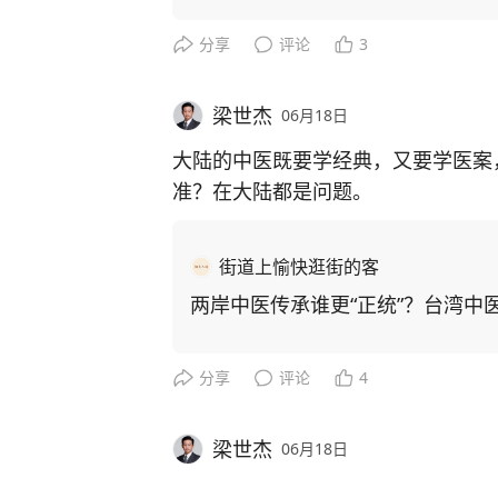
分享
评论
3
梁世杰
06月18日
大陆的中医既要学经典，又要学医案
准？在大陆都是问题。
街道上愉快逛街的客
两岸中医传承谁更“正统”？台湾中
分享
评论
4
梁世杰
06月18日
中国人骨子里鄙视足球这一项运动，