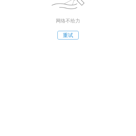
网络不给力
重试