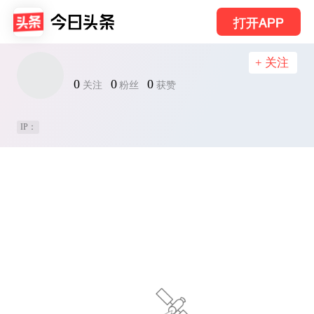
打开APP
+ 关注
0
0
0
关注
粉丝
获赞
IP：