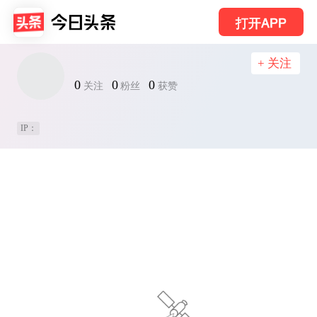
打开APP
+ 关注
0
0
0
关注
粉丝
获赞
IP：