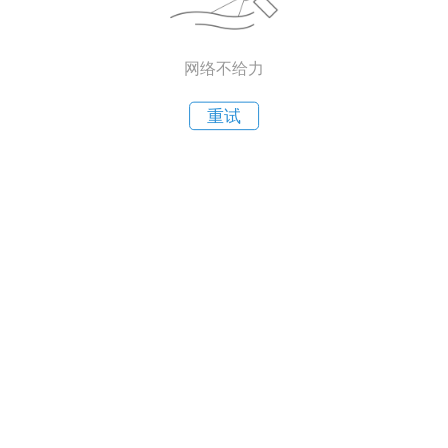
网络不给力
重试