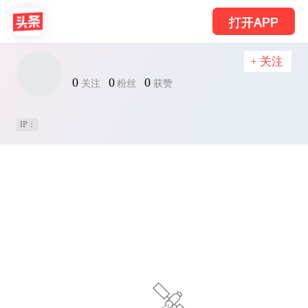
打开APP
+ 关注
0
0
0
关注
粉丝
获赞
IP：