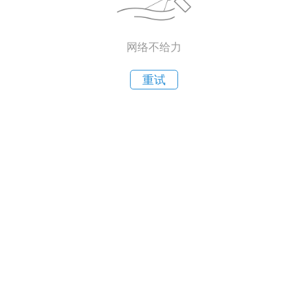
网络不给力
重试