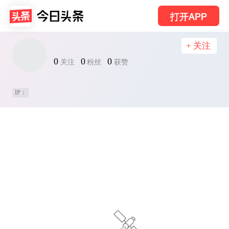
打开APP
+ 关注
0
0
0
关注
粉丝
获赞
IP：