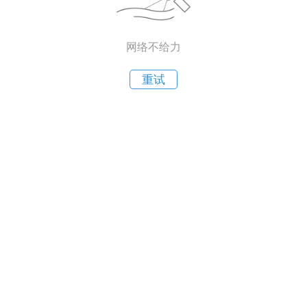
网络不给力
重试