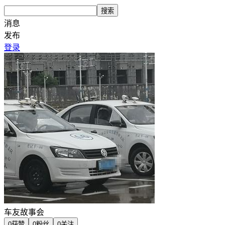
搜索
消息
发布
登录
车友故事会
0
获赞
0
粉丝
0
关注