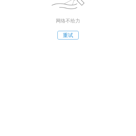
网络不给力
重试