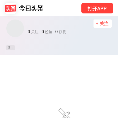
打开APP
+ 关注
0
0
0
关注
粉丝
获赞
IP：