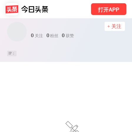
打开APP
+ 关注
0
0
0
关注
粉丝
获赞
IP：