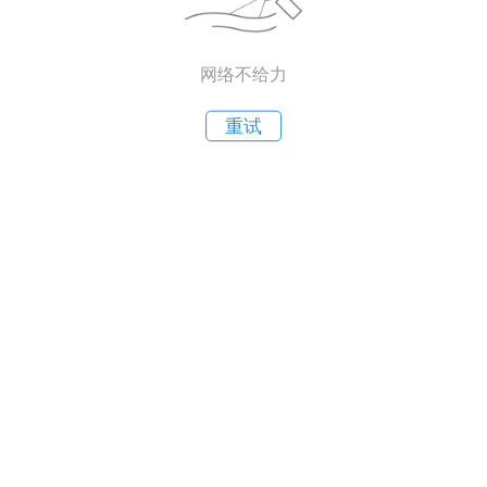
网络不给力
重试