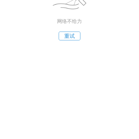
网络不给力
重试