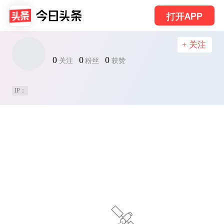
打开APP
+ 关注
0
0
0
关注
粉丝
获赞
IP：