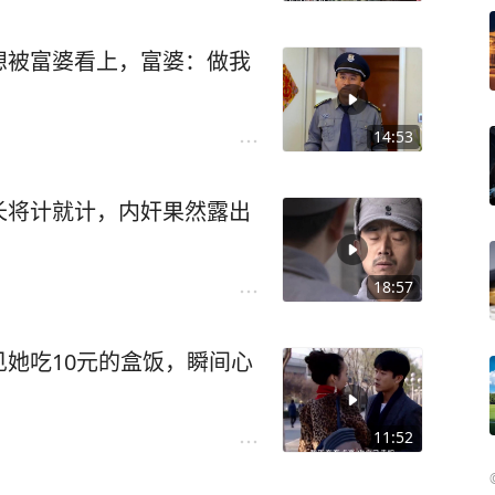
想被富婆看上，富婆：做我
14:53
长将计就计，内奸果然露出
18:57
她吃10元的盒饭，瞬间心
11:52