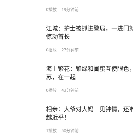
0
播放
19分钟前
江城：护士被抓进警局，一进门
惊动首长
0
播放
27分钟前
海上繁花：繁绿和闺蜜互使眼色
苏，在一起
0
播放
43分钟前
相亲：大爷对大妈一见钟情，还
越近乎！
1
播放
50分钟前