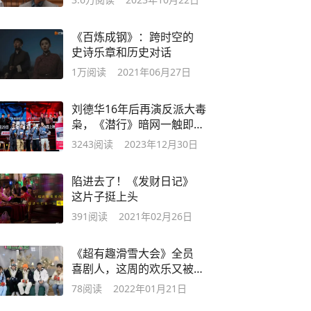
《百炼成钢》：跨时空的
史诗乐章和历史对话
1万
阅读
2021年06月27日
刘德华16年后再演反派大毒
枭，《潜行》暗网一触即
发！
3243
阅读
2023年12月30日
陷进去了！《发财日记》
这片子挺上头
391
阅读
2021年02月26日
《超有趣滑雪大会》全员
喜剧人，这周的欢乐又被
它承包了
78
阅读
2022年01月21日