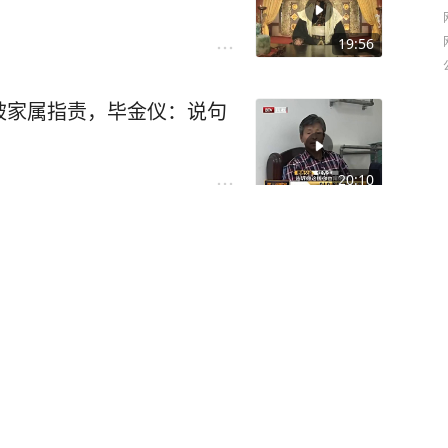
19:56
被家属指责，毕金仪：说句
20:10