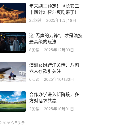
年末剧王预定！《长安二
十四计》智斗爽剧来了！
22
阅读
2025年12月18日
这“无声的刀锋”，才是演技
最高级的玩法
8
阅读
2025年12月09日
澳洲女婿跨洋关情：八旬
老人存款引关注
6
阅读
2025年10月30日
合作办学进入新阶段，多
方对话求共赢
2
阅读
2025年10月01日
©
2026
今日头条