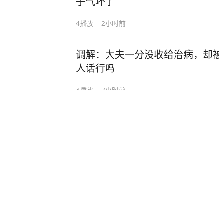
子气坏了
4
播放
2小时前
调解：大夫一分没收给治病，却
人话行吗
3
播放
2小时前