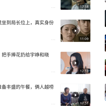
17:18
就坐到局长位上，真实身份
11:09
，把手捧花扔给宇峥和晓
12:13
准备丰盛的午餐，俩人越唠
17:51