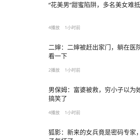
“花美男”甜蜜陷阱，多名美女难
4
播放
1小时前
二婶：二婶被赶出家门，躺在医
看一下
2
播放
1小时前
男保姆：富婆被救，穷小子以为
搞笑了
4
播放
1小时前
狐影：新来的女兵竟是密码专家