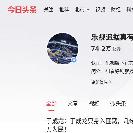
关注
推荐
北京
视频
财经
科
乐视追据真
74.2
万
获赞
认证：
乐视旗下官
简介：
想看好剧就
更多信息
全部
文章
视频
微头条
于成龙：于成龙只身入匪窝，几
刀为民！