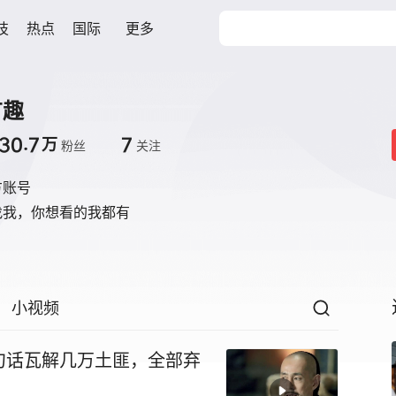
技
热点
国际
更多
有趣
30.7
7
万
粉丝
关注
方账号
找我，你想看的我都有
小视频
句话瓦解几万土匪，全部弃