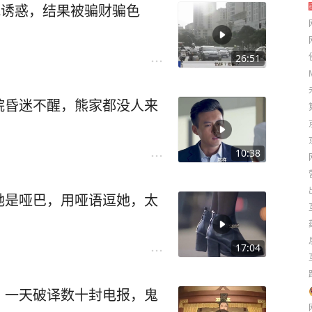
抵诱惑，结果被骗财骗色
26:51
院昏迷不醒，熊家都没人来
10:38
她是哑巴，用哑语逗她，太
17:04
，一天破译数十封电报，鬼