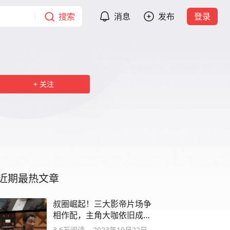
搜索
消息
发布
登录
关注
近期最热文章
叔圈崛起！三大影帝片场争
相作配，主角大咖依旧成
谜！
3.6万
阅读
2023年10月22日