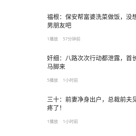
福根：保安帮富婆洗菜做饭，没
男朋友吧
1
播放
57分钟前
奸细：八路次次行动都泄露，首
马脚来
5
播放
1小时前
三十：前妻净身出户，总裁前夫见
疼了！
1
播放
1小时前