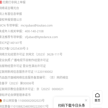
扫黄打非网上举报
网络谣言曝光台
网上有害信息举报
侵权举报受理公示
MCN 专项举报：mcnjubao@toutiao.com
未成年人相关举报：400-140-2108
算法推荐专项举报：sfjubao@bytedance.com
京ICP证140141号
京ICP备12025439号-3
网络文化经营许可证 京网文〔2023〕3628-111号
营业执照
广播电视节目制作经营许可证
出版物经营许可证
营业性演出许可证
互联网新闻信息服务许可证 11220190002
药品医疗器械网络信息服务备案编号：（京）网药械信
息备字（2023）第00006号
互联网宗教信息服务许可证：京（2025）0000021
跟帖评论自律管理承诺书
首页
京公网安备 11000002002023号
扫码下载今日头条
网信算备110108823483902220017号