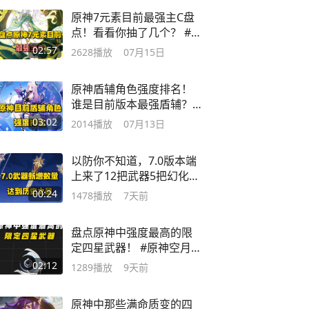
原神7元素目前最强主C盘
点！看看你抽了几个？ #原
神空月之歌
02:57
2628
播放
07月15日
原神盾辅角色强度排名！
谁是目前版本最强盾辅？ #
原神空月之歌
03:02
2014
播放
07月13日
以防你不知道，7.0版本端
上来了12把武器5把幻化
皮！
00:24
1478
播放
7天前
盘点原神中强度最高的限
定四星武器！ #原神空月之
歌
02:12
1289
播放
9天前
原神中那些满命质变的四