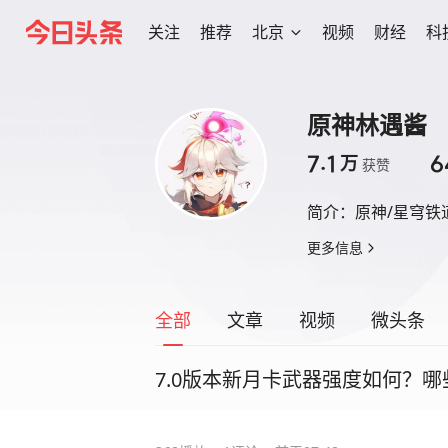
关注
推荐
北京
视频
财经
科
原神林遇酱
7.1
6
万
获赞
简介：
原神/星穹铁
更多信息
全部
文章
视频
微头条
7.0版本新月卡武器强度如何？