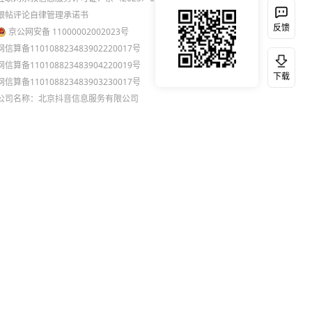
跟帖评论自律管理承诺书
反馈
京公网安备 11000002002023号
网信算备110108823483902220017号
网信算备110108823483904220019号
下载
网信算备110108823483903230017号
公司名称：北京抖音信息服务有限公司