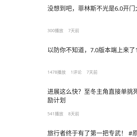
没想到吧，菲林斯不光是6.0开门
300
播放
7天前
以防你不知道，7.0版本端上来了
1478
播放
1
评论
7天前
进展这么快？至冬主角直接单挑死
励计划
541
播放
8天前
旅行者终于有了第一把专武！ #