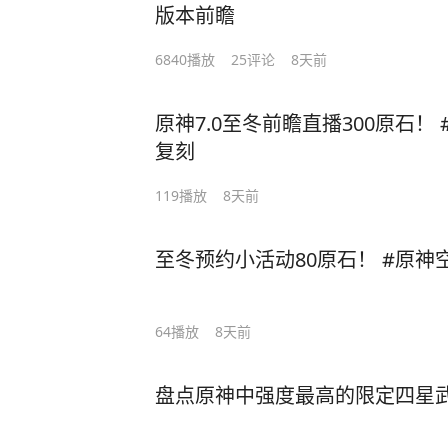
版本前瞻
6840
播放
25
评论
8天前
原神7.0至冬前瞻直播300原石！
复刻
119
播放
8天前
至冬预约小活动80原石！ #原神
64
播放
8天前
盘点原神中强度最高的限定四星武