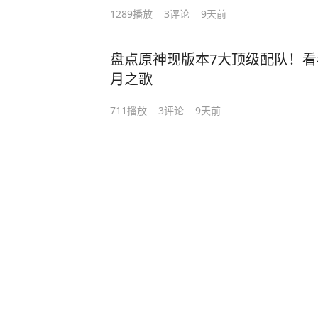
1289
播放
3
评论
9天前
盘点原神现版本7大顶级配队！看
月之歌
711
播放
3
评论
9天前