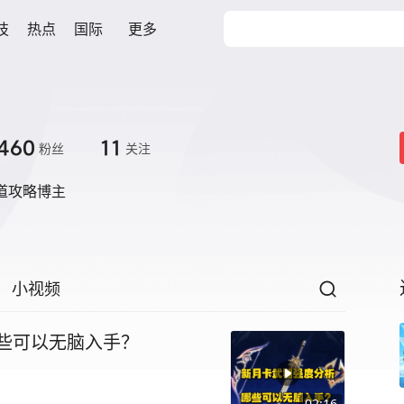
技
热点
国际
更多
460
11
粉丝
关注
道攻略博主
小视频
哪些可以无脑入手？
02:16