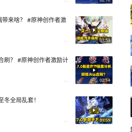
带来啥？ #原神创作者激
01:53
合刷？ #原神创作者激励计
02:14
错至冬全局乱套！
01:55