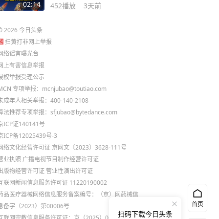
激励计划
02:14
452
播放
3天前
©
2026
今日头条
扫黄打非网上举报
网络谣言曝光台
网上有害信息举报
侵权举报受理公示
MCN 专项举报：mcnjubao@toutiao.com
未成年人相关举报：400-140-2108
算法推荐专项举报：sfjubao@bytedance.com
京ICP证140141号
京ICP备12025439号-3
网络文化经营许可证 京网文〔2023〕3628-111号
营业执照
广播电视节目制作经营许可证
出版物经营许可证
营业性演出许可证
互联网新闻信息服务许可证 11220190002
药品医疗器械网络信息服务备案编号：（京）网药械信
首页
息备字（2023）第00006号
扫码下载今日头条
互联网宗教信息服务许可证：京（2025）0000021