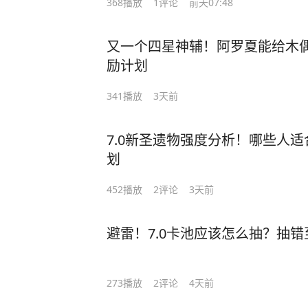
368
播放
1
评论
前天07:48
又一个四星神辅！阿罗夏能给木偶
励计划
341
播放
3天前
7.0新圣遗物强度分析！哪些人适
划
452
播放
2
评论
3天前
避雷！7.0卡池应该怎么抽？抽
273
播放
2
评论
4天前