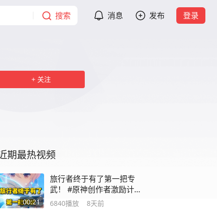
搜索
消息
发布
登录
关注
近期最热视频
旅行者终于有了第一把专
武！ #原神创作者激励计划
#原神版本前瞻
00:21
6840
播放
8天前