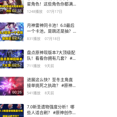
星角色！这些角色你都满
命了没？
02:38
1248
播放
07月17日
月神雷神同卡池！6.0最后
一个卡池，是跳还是抽？ #
原神空月之歌
02:42
831
播放
07月18日
盘点原神现版本7大顶级配
队！看看你拥有几套？ #原
神空月之歌
02:52
711
播放
9天前
进展这么快？至冬主角直
接单挑死之执政？ #原神创
作者激励计划
00:26
541
播放
8天前
7.0新圣遗物强度分析！哪
些人适合刷？ #原神创作者