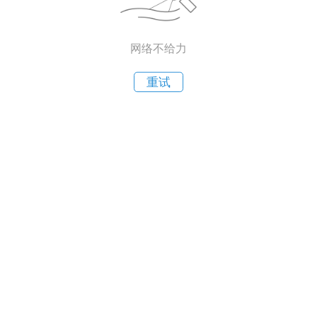
网络不给力
重试