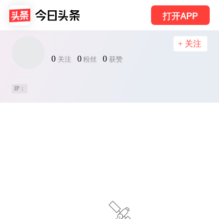
打开APP
+ 关注
0
0
0
关注
粉丝
获赞
IP：