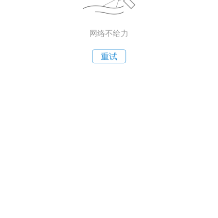
网络不给力
重试