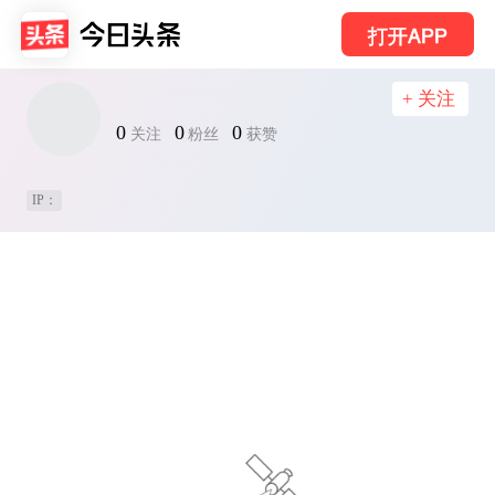
打开APP
+ 关注
0
0
0
关注
粉丝
获赞
IP：