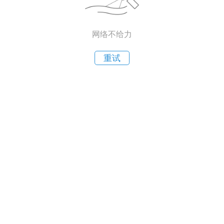
网络不给力
重试