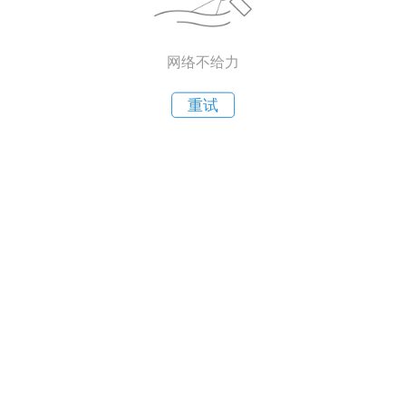
网络不给力
重试