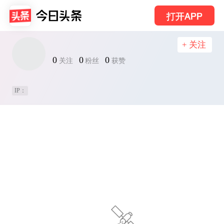
打开APP
+ 关注
0
0
0
关注
粉丝
获赞
IP：