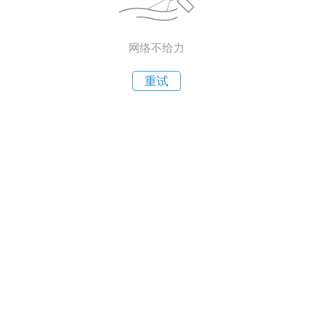
网络不给力
重试