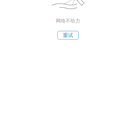
网络不给力
重试