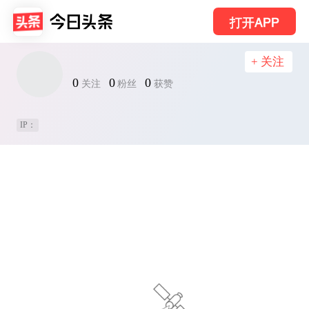
打开APP
+ 关注
0
0
0
关注
粉丝
获赞
IP：