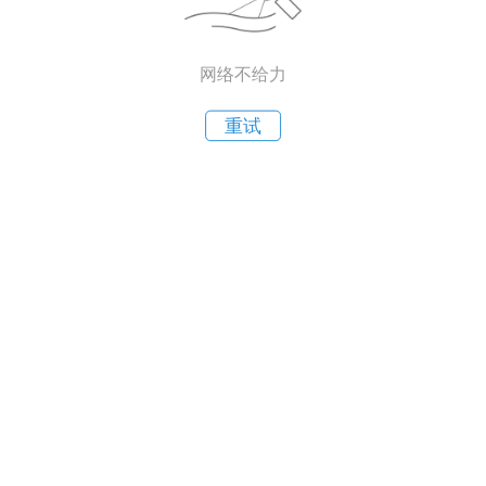
网络不给力
重试