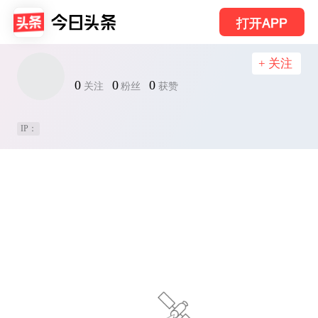
打开APP
+ 关注
0
0
0
关注
粉丝
获赞
IP：