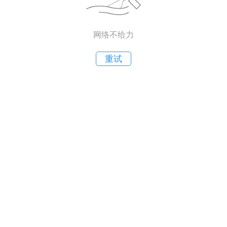
网络不给力
重试