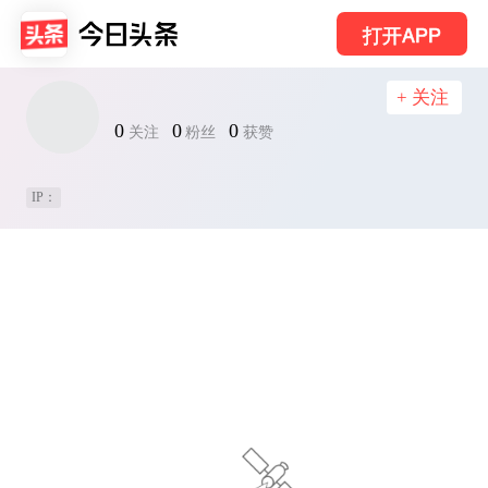
打开APP
+ 关注
0
0
0
关注
粉丝
获赞
IP：