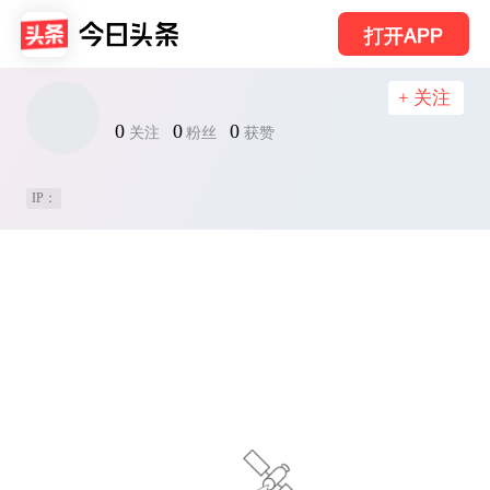
打开APP
+ 关注
0
0
0
关注
粉丝
获赞
IP：