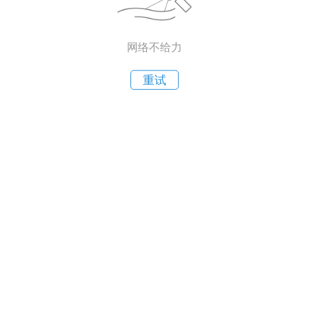
网络不给力
重试