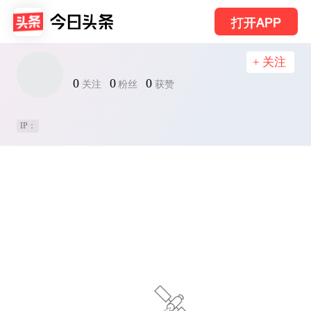
打开APP
+ 关注
0
0
0
关注
粉丝
获赞
IP：