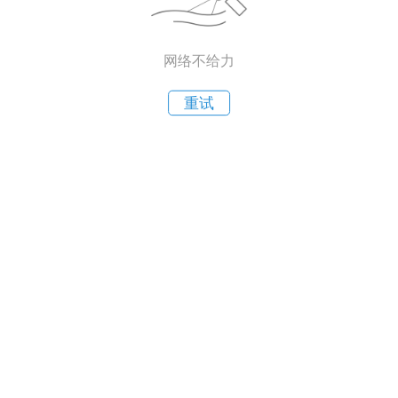
网络不给力
重试