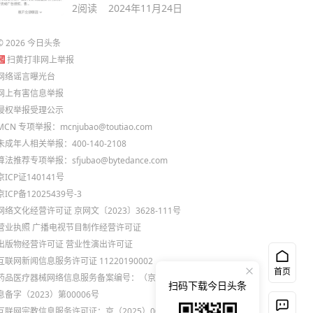
化提示流量减少
2
阅读
2024年11月24日
©
2026
今日头条
扫黄打非网上举报
网络谣言曝光台
网上有害信息举报
侵权举报受理公示
MCN 专项举报：mcnjubao@toutiao.com
未成年人相关举报：400-140-2108
算法推荐专项举报：sfjubao@bytedance.com
京ICP证140141号
京ICP备12025439号-3
网络文化经营许可证 京网文〔2023〕3628-111号
营业执照
广播电视节目制作经营许可证
出版物经营许可证
营业性演出许可证
互联网新闻信息服务许可证 11220190002
首页
药品医疗器械网络信息服务备案编号：（京）网药械信
扫码下载今日头条
息备字（2023）第00006号
互联网宗教信息服务许可证：京（2025）0000021