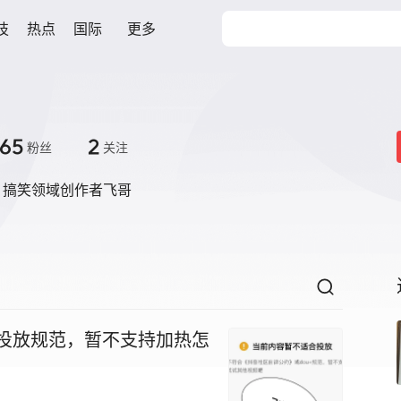
技
热点
国际
更多
65
2
粉丝
关注
，搞笑领域创作者飞哥
+投放规范，暂不支持加热怎