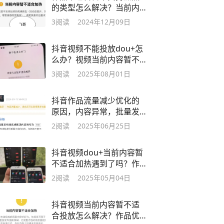
的类型怎么解决？当前内
容暂不适合加热
3
阅读
2024年12月09日
抖音视频不能投放dou+怎
么办？视频当前内容暂不
适合加热的原因
3
阅读
2025年08月01日
抖音作品流量减少优化的
原因，内容异常，批量发
布违规或低质量
2
阅读
2025年06月25日
抖音视频dou+当前内容暂
不适合加热遇到了吗？作
品存在异常待优化
2
阅读
2025年05月04日
抖音视频当前内容暂不适
合投放怎么解决？作品优