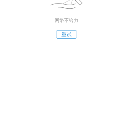
网络不给力
重试