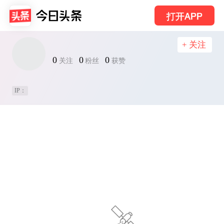
打开APP
+ 关注
0
0
0
关注
粉丝
获赞
IP：