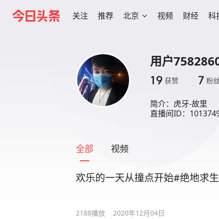
关注
推荐
北京
视频
财经
科
用户7582860
19
7
获赞
粉
简介：
虎牙-故里

直播间ID：101374
全部
视频
欢乐的一天从撞点开始#绝地求生
2188
播放
2020年12月04日