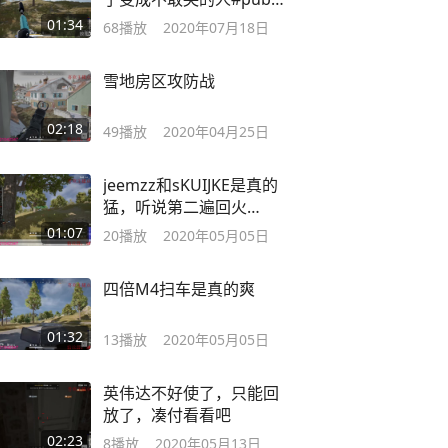
压枪
01:34
68
播放
2020年07月18日
雪地房区攻防战
02:18
49
播放
2020年04月25日
jeemzz和sKUIJKE是真的
猛，听说第二遍回火
#pubg
01:07
20
播放
2020年05月05日
四倍M4扫车是真的爽
01:32
13
播放
2020年05月05日
英伟达不好使了，只能回
放了，凑付看看吧
02:23
8
播放
2020年05月13日