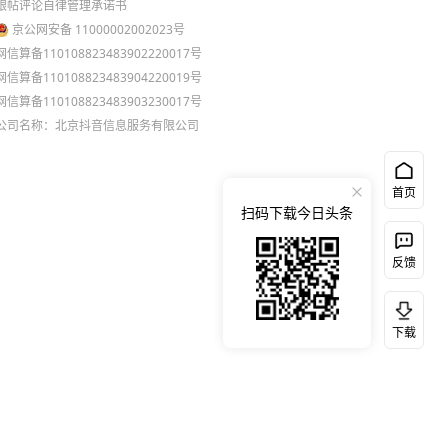
跟帖评论自律管理承诺书
京公网安备 11000002002023号
网信算备110108823483902220017号
网信算备110108823483904220019号
网信算备110108823483903230017号
公司名称：北京抖音信息服务有限公司
首页
扫码下载今日头条
反馈
下载