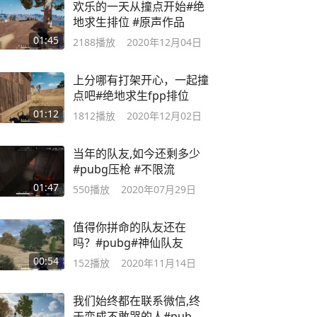
欢乐的一天从撞点开始#绝
地求生排位 #原声作品
01:45
2188
播放
2020年12月04日
上分哪有打架开心，一起撞
点吧#绝地求生fpp排位
01:12
1812
播放
2020年12月02日
当年的队友,如今还剩多少
#pubg压枪 #不限流
01:47
550
播放
2020年07月29日
值得你拼命的队友还在
吗？#pubg#神仙队友
00:54
152
播放
2020年11月14日
我们始终都在联系微信,终
于变成不敢哭的人#pubg