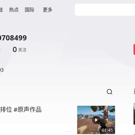
技
热点
国际
更多
708499
0
丝
关注
93
排位 #原声作品
01:45