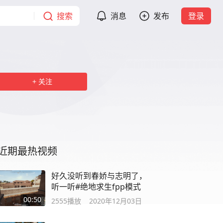
搜索
消息
发布
登录
关注
近期最热视频
好久没听到春娇与志明了，
听一听#绝地求生fpp模式
00:50
2555
播放
2020年12月03日