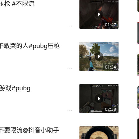
压枪 #不限流
01:47
敢哭的人#pubg压枪
01:34
戏#pubg
02:38
 不要限流@抖音小助手