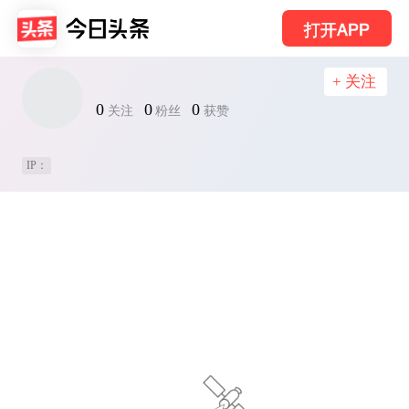
打开APP
+ 关注
0
0
0
关注
粉丝
获赞
IP：