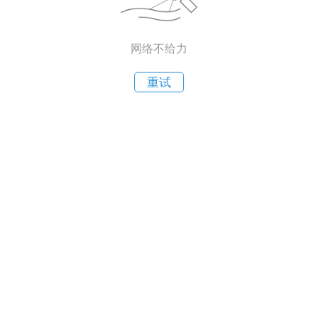
网络不给力
重试