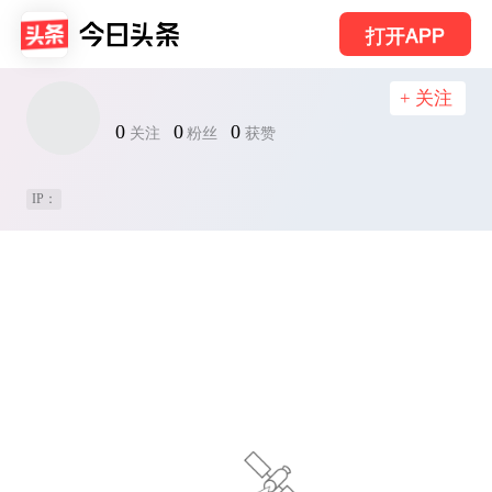
打开APP
+ 关注
0
0
0
关注
粉丝
获赞
IP：