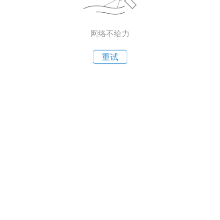
网络不给力
重试