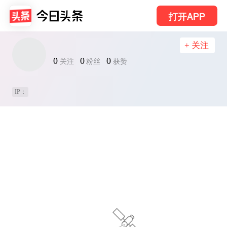
打开APP
+ 关注
0
0
0
关注
粉丝
获赞
IP：