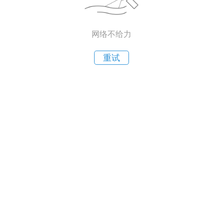
网络不给力
重试