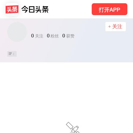
打开APP
+ 关注
0
0
0
关注
粉丝
获赞
IP：