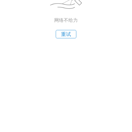
网络不给力
重试